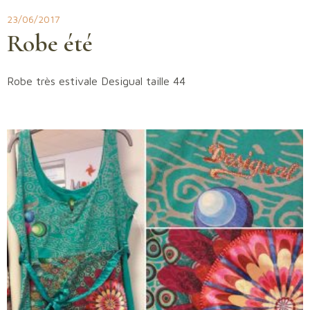
Aller
23/06/2017
au
Robe été
contenu
Robe très estivale Desigual taille 44