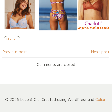
No Tag
Navigation
Navigation
Previous post
Next post
de
de
Comments are closed
l’article
l’article
© 2026 Luce & Cie. Created using WordPress and
Colibri