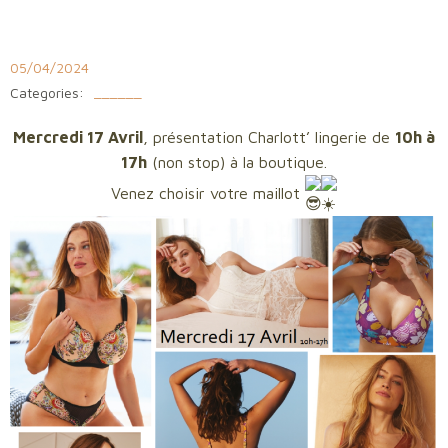
Aller
au
contenu
05/04/2024
Categories:
______
Mercredi 17 Avril
, présentation Charlott’ lingerie de
10h à
17h
(non stop) à la boutique.
Venez choisir votre maillot