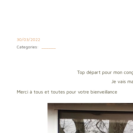
Aller
au
contenu
30/03/2022
Categories:
______
Top départ pour mon congé
Je vais m
Merci à tous et toutes pour votre bienveillance