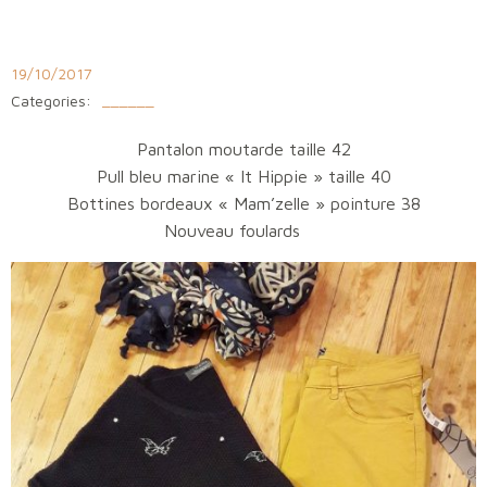
Aller
au
contenu
19/10/2017
Categories:
______
Pantalon moutarde taille 42
Pull bleu marine « It Hippie » taille 40
Bottines bordeaux « Mam’zelle » pointure 38
Nouveau foulards