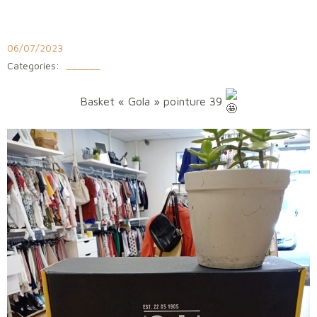
Aller
au
contenu
06/07/2023
Categories:
______
Basket « Gola » pointure 39