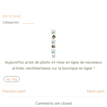
Aller
au
contenu
05/11/2020
Categories:
______
Aujourd’hui prise de photo et mise en ligne de nouveaux
articles vestimentaires sur la boutique en ligne !
No Tag
Navigation
Navigation
Previous post
Next post
de
de
Comments are closed