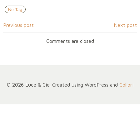
No Tag
Navigation
Navigation
Previous post
Next post
de
de
Comments are closed
l’article
l’article
© 2026 Luce & Cie. Created using WordPress and
Colibri