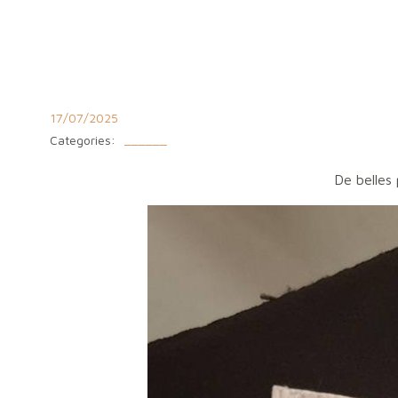
Aller
au
contenu
17/07/2025
Categories:
______
De belles 