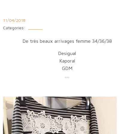
Aller
au
contenu
11/04/2018
Categories:
______
De très beaux arrivages femme 34/36/38
Desigual
Kaporal
GDM
….