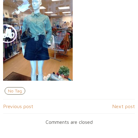
No Tag
Navigation
Navigation
Previous post
Next post
de
de
Comments are closed