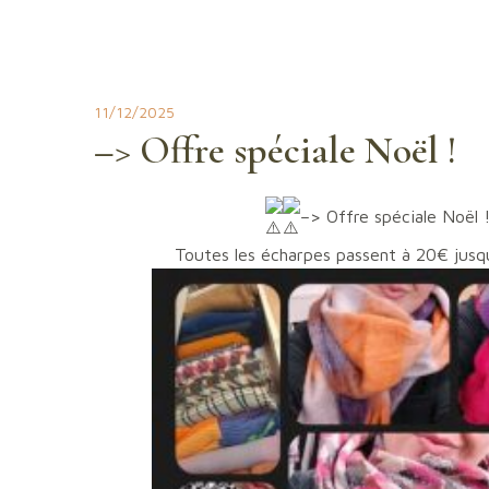
Aller
au
contenu
11/12/2025
–> Offre spéciale Noël !
–> Offre spéciale Noël 
Toutes les écharpes passent à 20€ jusq